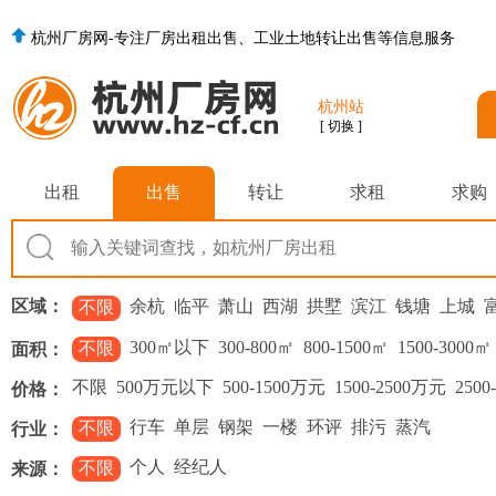
杭州厂房网-专注厂房出租出售、工业土地转让出售等信息服务
杭州站
[ 切换 ]
出租
出售
转让
求租
求购
区域：
余杭
临平
萧山
西湖
拱墅
滨江
钱塘
上城
不限
300㎡以下
300-800㎡
800-1500㎡
1500-3000㎡
不限
面积：
不限
500万元以下
500-1500万元
1500-2500万元
2500
价格：
行车
单层
钢架
一楼
环评
排污
蒸汽
不限
行业：
个人
经纪人
不限
来源：