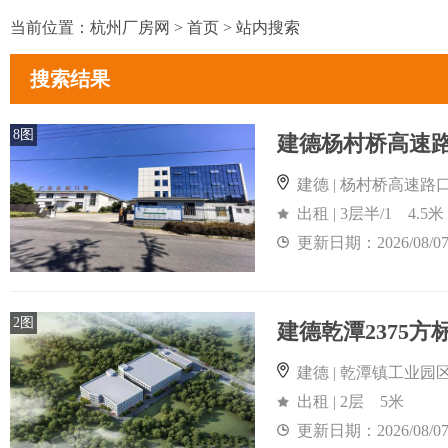
当前位置：
杭州厂房网
>
首页
>
站内搜索
搜索结果
8图
建德 | 杨村桥高速路
出租 | 3层半/1 4.5米
更新日期：2026/08/0
2图
建德乾潭2375
建德 | 乾潭镇工业园
出租 | 2层 5米
更新日期：2026/08/0