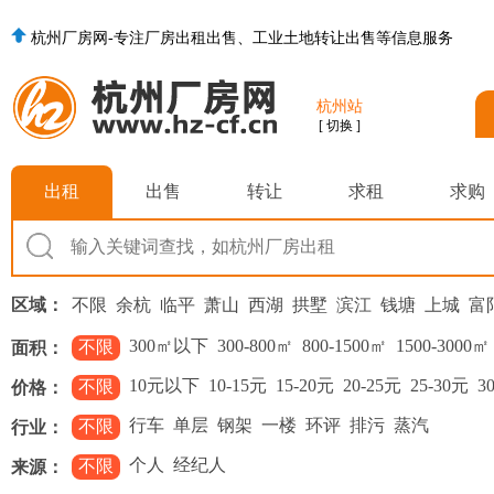
杭州厂房网-专注厂房出租出售、工业土地转让出售等信息服务
杭州站
[ 切换 ]
出租
出售
转让
求租
求购
区域：
不限
余杭
临平
萧山
西湖
拱墅
滨江
钱塘
上城
富
300㎡以下
300-800㎡
800-1500㎡
1500-3000㎡
不限
面积：
10元以下
10-15元
15-20元
20-25元
25-30元
3
不限
价格：
行车
单层
钢架
一楼
环评
排污
蒸汽
不限
行业：
个人
经纪人
不限
来源：