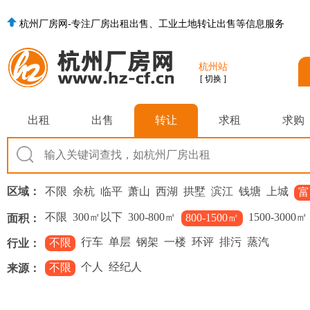
杭州厂房网-专注厂房出租出售、工业土地转让出售等信息服务
杭州站
[ 切换 ]
出租
出售
转让
求租
求购
区域：
不限
余杭
临平
萧山
西湖
拱墅
滨江
钱塘
上城
富
不限
300㎡以下
300-800㎡
1500-3000㎡
800-1500㎡
面积：
行车
单层
钢架
一楼
环评
排污
蒸汽
不限
行业：
个人
经纪人
不限
来源：