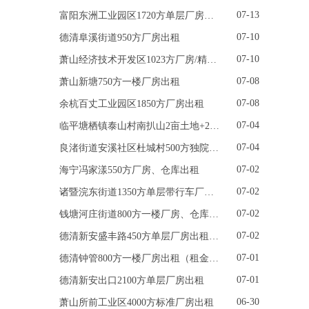
07-13
富阳东洲工业园区1720方单层厂房出租（带行车）
07-10
德清阜溪街道950方厂房出租
07-10
萧山经济技术开发区1023方厂房/精装修办公区出租
07-08
萧山新塘750方一楼厂房出租
07-08
余杭百丈工业园区1850方厂房出租
07-04
临平塘栖镇泰山村南扒山2亩土地+200方厂房出租
07-04
良渚街道安溪社区杜城村500方独院厂房出租
07-02
海宁冯家漾550方厂房、仓库出租
07-02
诸暨浣东街道1350方单层带行车厂房出租
07-02
钱塘河庄街道800方一楼厂房、仓库出租
07-02
德清新安盛丰路450方单层厂房出租（带5吨行车）
07-01
德清钟管800方一楼厂房出租（租金优惠）
07-01
德清新安出口2100方单层厂房出租
06-30
萧山所前工业区4000方标准厂房出租