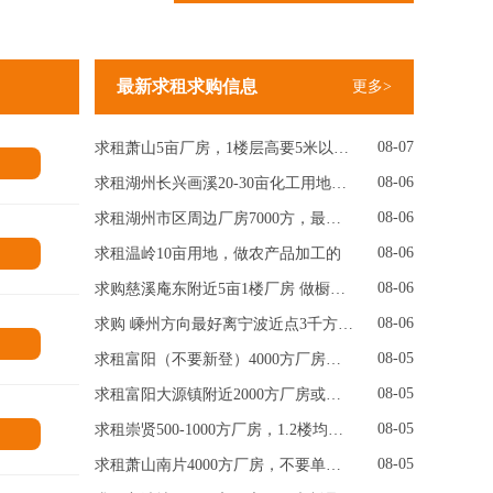
最新求租求购信息
更多>
08-07
求租萧山5亩厂房，1楼层高要5米以上，做纺织的
情
08-06
求租湖州长兴画溪20-30亩化工用地，化工行业的
08-06
求租湖州市区周边厂房7000方，最好1楼 做家具板材加工，要有环评，
情
08-06
求租温岭10亩用地，做农产品加工的
08-06
求购慈溪庵东附近5亩1楼厂房 做橱柜、衣柜家居的，
08-06
求购 嵊州方向最好离宁波近点3千方1楼或2楼厂房 层高5米 做工艺品
情
08-05
求租富阳（不要新登）4000方厂房，层高9米，做钣金的
08-05
求租富阳大源镇附近2000方厂房或者场地，停放车子
08-05
求租崇贤500-1000方厂房，1.2楼均可，可办公和做仓库，做制造业的
情
08-05
求租萧山南片4000方厂房，不要单层，做五金加工，带行车，