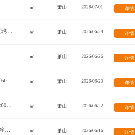
2026/07/01
㎡
萧山
详
求租杭甬高速沿线建设用地萧山大江东新街党湾义蓬红十五线 4000-8000方场地
2026/06/29
㎡
萧山
详
2026/06/26
㎡
萧山
详
求租临浦所前方向1-2楼1500方左右, 一楼要有600方左右, 一楼层高要5.5米-6米, 不能低于5.5米, 要装行车（有合适房子再联系,不要频繁打）
2026/06/23
㎡
萧山
详
求租萧山河庄、靖江、临江等东片区域1500-2000方单层钢架厂房 再生资源回收
2026/06/22
㎡
萧山
详
求租萧山义桥3000方一楼厂房 放粮油米面 干净清爽的 带点场地 有6辆箱货进出 租金在210左右
2026/06/16
㎡
萧山
详