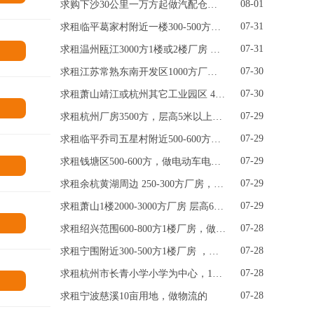
08-01
求购下沙30公里一万方起做汽配仓库，层高6米以上，大货梯，明年6月份到期，1月份左右搬
07-31
求租临平葛家村附近一楼300-500方厂房，做酒水仓库，门口要好停大货车，方便卸货
07-31
求租温州瓯江3000方1楼或2楼厂房 ，层高6-7米 做轮胎仓库
情
07-30
求租江苏常熟东南开发区1000方厂房，做物流的
07-30
求租萧山靖江或杭州其它工业园区 400-600方1楼厂房 做锂电池仓库
情
07-29
求租杭州厂房3500方，层高5米以上，楼层不限，做数码的
07-29
求租临平乔司五星村附近500-600方厂房，做电商仓储，性价比高一点的，
07-29
求租钱塘区500-600方，做电动车电池，大车方便进出，
情
07-29
求租余杭黄湖周边 250-300方厂房，做胶带包装的，楼层不限
07-29
求租萧山1楼2000-3000方厂房 层高6米 做衣服缝剪的
情
07-28
求租绍兴范围600-800方1楼厂房，做五金仓库，大车要进出方便
07-28
求租宁围附近300-500方1楼厂房 ，做外贸的，要求门口好停大货车
07-28
求租杭州市长青小学小学为中心，15km之内，放酒水。门口有停车卸货地方，独门独院最好。1500方至2000方左右厂房
情
07-28
求租宁波慈溪10亩用地，做物流的