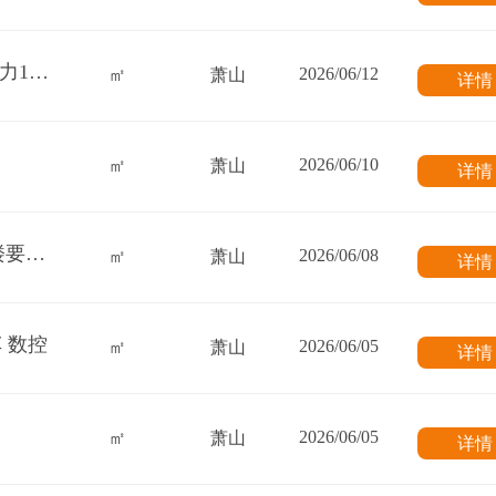
求租杭州萧山区内 工业园区500-800平方，电力100kw，一楼优先
2026/06/12
㎡
萧山
详
2026/06/10
㎡
萧山
详
求租萧山所前-临浦范围3000-4000方厂房 一楼要有1000方，货梯3吨 做工艺品的
2026/06/08
㎡
萧山
详
 数控
2026/06/05
㎡
萧山
详
2026/06/05
㎡
萧山
详