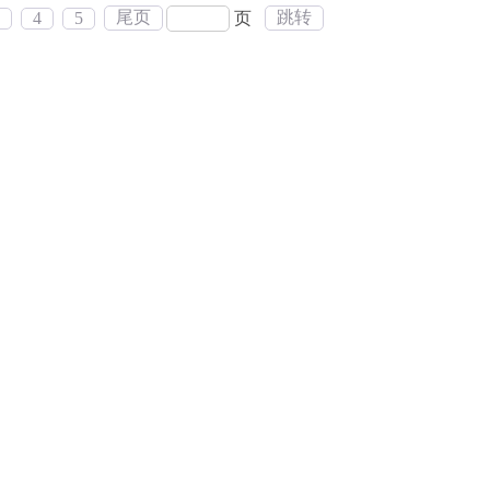
尾页
跳转
页
4
5