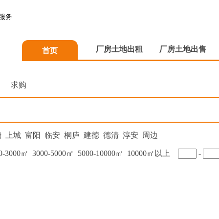
服务
厂房土地出租
厂房土地出售
首页
求购
塘
上城
富阳
临安
桐庐
建德
德清
淳安
周边
0-3000㎡
3000-5000㎡
5000-10000㎡
10000㎡以上
-