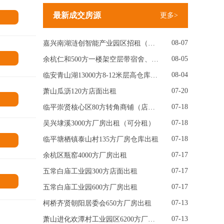
最新成交房源
更多>
情
08-07
嘉兴南湖涟创智能产业园区招租（大小可分租）
情
08-05
余杭仁和500方一楼架空层带宿舍、300方场地出租
08-04
临安青山湖13000方8-12米层高仓库出租（可分租）
07-20
萧山瓜沥120方店面出租
情
07-18
临平崇贤核心区80方转角商铺（店面）出租
07-18
吴兴埭溪3000方厂房出租（可分租）
07-18
临平塘栖镇泰山村135方厂房仓库出租
情
07-17
余杭区瓶窑4000方厂房出租
07-17
五常白庙工业园300方店面出租
情
07-17
五常白庙工业园600方厂房出租
07-13
柯桥齐贤朝阳居委会650方厂房出租
07-13
萧山进化欢潭村工业园区6200方厂房出租