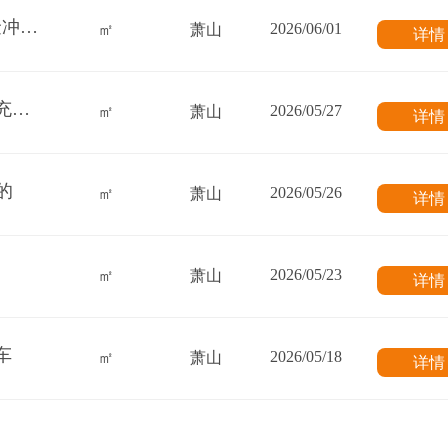
求租新街靠近坎山方向350方一楼厂房 做五金冲压件
2026/06/01
㎡
萧山
详
求租宁围周边、新街、瓜沥10-15亩场地大车充电桩 +停车场 求购要钱塘区4-5亩的一手地
2026/05/27
㎡
萧山
详
的
2026/05/26
㎡
萧山
详
2026/05/23
㎡
萧山
详
车
2026/05/18
㎡
萧山
详