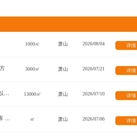
2026/08/04
1000㎡
萧山
详
0方
2026/07/21
3000㎡
萧山
详
求租萧山南区13000方厂房 一楼 净层高6.4米以上；轮胎仓库
2026/07/10
13000㎡
萧山
详
求租新街、衙前近104国道边 10000方一楼仓库 电商仓储
2026/07/06
㎡
萧山
详