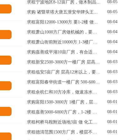
08-05
求租宁波地区8-12亩厂房，做木制品，价格便宜点
情
08-05
求购 诸暨草塔大唐五泄安华牌头王家井3000-4000方厂房 预算1500w，要独门独院的
08-04
求租富阳12000-13000方 要1-2楼 做钣金的
08-04
求租萧山1000方厂房做机械的，要带行车
情
08-04
求租萧山衙前附近10000方 1-3楼厂房，做化纤织管的
08-04
求购嘉善或平湖10亩厂房，有合适二手靠近金山区位置可考虑，要国土的，价格1500万左右 做塑料颗粒的
情
08-03
求租新安2500-3000方一楼厂房 层高7-8米 五金加工 要有行车
08-03
求租临安5亩厂房 层高12米以上，要带行车，做机械加工
08-03
求租富阳春华街道一楼厂房 500-600方 做水果仓库
情
08-03
求租余杭仁和10方冷库，做速冻水饺的
08-01
求购富阳1500-3000方 1楼厂房，层高8米以上 做机械加工
情
08-01
求租嘉善5000-6000方厂房，1-2楼 层高7-8米 做全屋定制的
08-01
求租柯桥马鞍附近场地3亩 做 化工原料贸易
08-01
求租德清范围1500方厂房，楼层不限，做新能源的
情