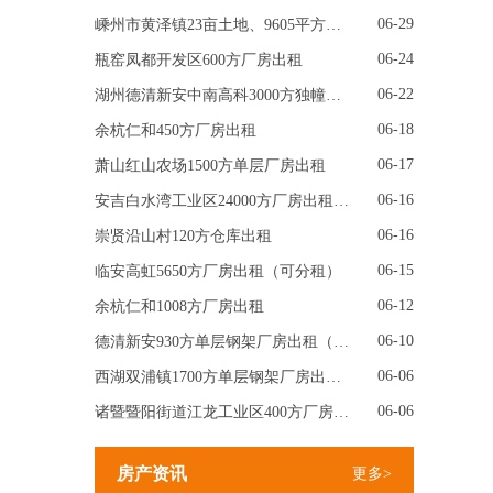
06-29
嵊州市黄泽镇23亩土地、9605平方厂房出售
06-24
瓶窑凤都开发区600方厂房出租
06-22
湖州德清新安中南高科3000方独幢厂房出租（可分租）
06-18
余杭仁和450方厂房出租
06-17
萧山红山农场1500方单层厂房出租
06-16
安吉白水湾工业区24000方厂房出租（可分租）
06-16
崇贤沿山村120方仓库出租
06-15
临安高虹5650方厂房出租（可分租）
06-12
余杭仁和1008方厂房出租
06-10
德清新安930方单层钢架厂房出租（带5吨行车）
06-06
西湖双浦镇1700方单层钢架厂房出租（成功租出）
06-06
诸暨暨阳街道江龙工业区400方厂房出租
房产资讯
更多>