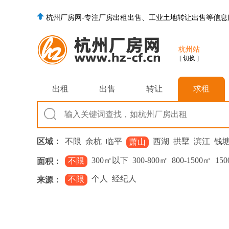
杭州厂房网-专注厂房出租出售、工业土地转让出售等信息
杭州站
[ 切换 ]
出租
出售
转让
求租
区域：
不限
余杭
临平
西湖
拱墅
滨江
钱
萧山
300㎡以下
300-800㎡
800-1500㎡
150
不限
面积：
个人
经纪人
不限
来源：