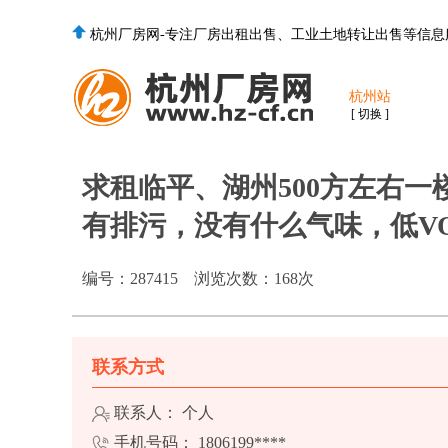
杭州厂房网-专注厂房出租出售、工业土地转让出售等信息
杭州站
[ 切换 ]
求租临平、湖州500方左右
有排污，没有什么气味，低V
编号：
287415
浏览次数：
168
次
联系方式
联系人： 个人
手机号码：
1806199****