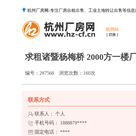
杭州厂房网-专注厂房出租出售、工业土地转让出售等信息
杭州站
[ 切换 ]
求租诸暨杨梅桥 2000方一楼
编号：
287568
浏览次数：
160
次
联系方式
联系人： 个人
手机号码：
1888879****
固定电话：
****