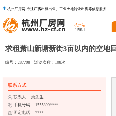
杭州厂房网-专注厂房出租出售、工业土地转让出售等信息服务
杭州站
[ 切换 ]
求租萧山新塘新街3亩以内的空地
编号：
287708
浏览次数：
108
次
联系方式
联系人： 余先生
手机号码：
1555809****
固定电话：
****