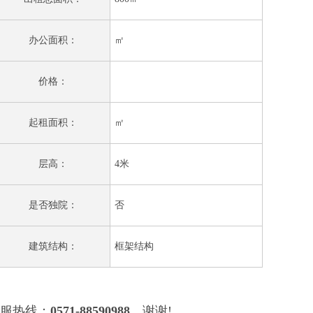
办公面积：
㎡
价格：
起租面积：
㎡
层高：
4米
是否独院：
否
建筑结构：
框架结构
服热线：
0571-88590988
，谢谢!